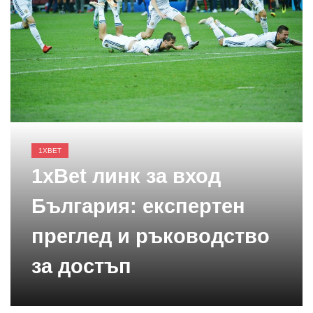
1XBET
1xBet линк за вход
България: експертен
преглед и ръководство
за достъп