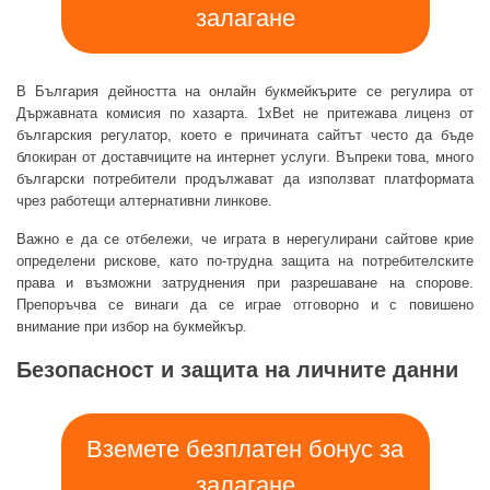
залагане
В България дейността на онлайн букмейкърите се регулира от
Държавната комисия по хазарта. 1xBet не притежава лиценз от
българския регулатор, което е причината сайтът често да бъде
блокиран от доставчиците на интернет услуги. Въпреки това, много
български потребители продължават да използват платформата
чрез работещи алтернативни линкове.
Важно е да се отбележи, че играта в нерегулирани сайтове крие
определени рискове, като по-трудна защита на потребителските
права и възможни затруднения при разрешаване на спорове.
Препоръчва се винаги да се играе отговорно и с повишено
внимание при избор на букмейкър.
Безопасност и защита на личните данни
Вземете безплатен бонус за
залагане