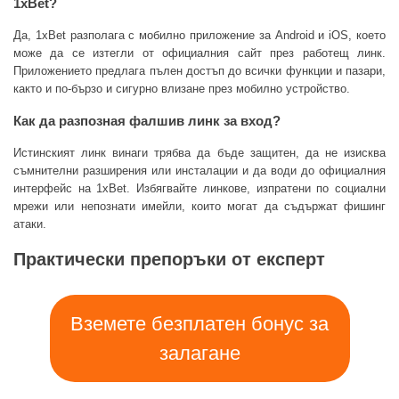
1xBet?
Да, 1xBet разполага с мобилно приложение за Android и iOS, което
може да се изтегли от официалния сайт през работещ линк.
Приложението предлага пълен достъп до всички функции и пазари,
както и по-бързо и сигурно влизане през мобилно устройство.
Как да разпозная фалшив линк за вход?
Истинският линк винаги трябва да бъде защитен, да не изисква
съмнителни разширения или инсталации и да води до официалния
интерфейс на 1xBet. Избягвайте линкове, изпратени по социални
мрежи или непознати имейли, които могат да съдържат фишинг
атаки.
Практически препоръки от експерт
Вземете безплатен бонус за
залагане