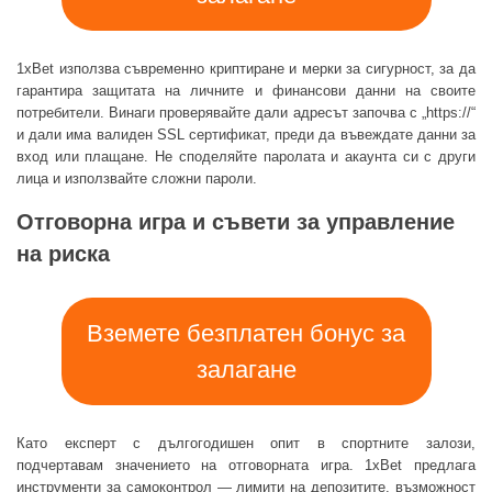
1xBet използва съвременно криптиране и мерки за сигурност, за да
гарантира защитата на личните и финансови данни на своите
потребители. Винаги проверявайте дали адресът започва с „https://“
и дали има валиден SSL сертификат, преди да въвеждате данни за
вход или плащане. Не споделяйте паролата и акаунта си с други
лица и използвайте сложни пароли.
Отговорна игра и съвети за управление
на риска
Вземете безплатен бонус за
залагане
Като експерт с дългогодишен опит в спортните залози,
подчертавам значението на отговорната игра. 1xBet предлага
инструменти за самоконтрол — лимити на депозитите, възможност