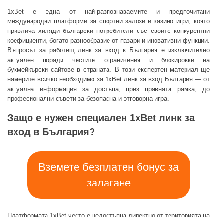
1xBet е една от най-разпознаваемите и предпочитани
международни платформи за спортни залози и казино игри, която
привлича хиляди български потребители със своите конкурентни
коефициенти, богато разнообразие от пазари и иновативни функции.
Въпросът за работещ линк за вход в България е изключително
актуален поради честите ограничения и блокировки на
букмейкърски сайтове в страната. В този експертен материал ще
намерите всичко необходимо за 1xBet линк за вход България — от
актуална информация за достъпа, през правната рамка, до
професионални съвети за безопасна и отговорна игра.
Защо е нужен специален 1xBet линк за
вход в България?
Вземете безплатен бонус за
залагане
Платформата 1xBet често е недостъпна директно от територията на