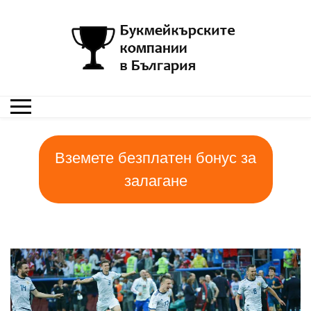
Skip
to
content
Букмейкърските компании в
България
Вземете безплатен бонус за
залагане