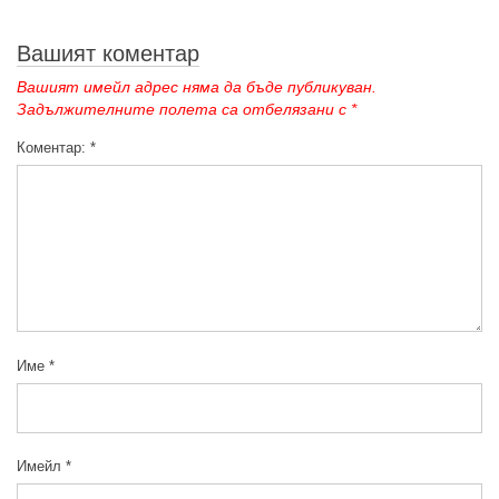
Вашият коментар
Вашият имейл адрес няма да бъде публикуван.
Задължителните полета са отбелязани с
*
Коментар:
*
Име
*
Имейл
*